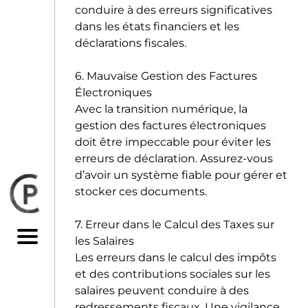
conduire à des erreurs significatives
dans les états financiers et les
déclarations fiscales.
6. Mauvaise Gestion des Factures
ACCUEIL
Électroniques
Avec la transition numérique, la
QUI SOMMES-NOUS
gestion des factures électroniques
NOS MISSIONS
doit être impeccable pour éviter les
erreurs de déclaration. Assurez-vous
MISSIONS À DESTINATION DES
d’avoir un système fiable pour gérer et
CABINETS
stocker ces documents.
D’EXPERTISE-COMPTABLE :
7. Erreur dans le Calcul des Taxes sur
les Salaires
NOTRE BLOG
Les erreurs dans le calcul des impôts
NOUS CONTACTER
et des contributions sociales sur les
salaires peuvent conduire à des
redressements fiscaux. Une vigilance