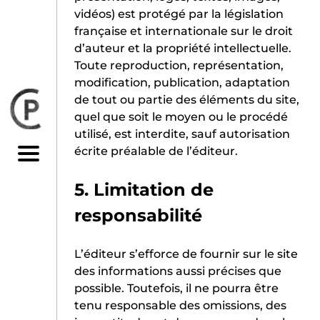
QUI SOMMES-NOUS
vidéos) est protégé par la législation
française et internationale sur le droit
NOS MISSIONS
d’auteur et la propriété intellectuelle.
MISSIONS À DESTINATION DES
Toute reproduction, représentation,
modification, publication, adaptation
CABINETS
de tout ou partie des éléments du site,
D’EXPERTISE-COMPTABLE :
quel que soit le moyen ou le procédé
utilisé, est interdite, sauf autorisation
NOTRE BLOG
écrite préalable de l’éditeur.
NOUS CONTACTER
5. Limitation de
responsabilité
L’éditeur s’efforce de fournir sur le site
des informations aussi précises que
possible. Toutefois, il ne pourra être
tenu responsable des omissions, des