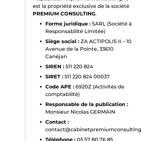
est la propriété exclusive de la société
PREMIUM CONSULTING
.
Forme juridique :
SARL (Société à
Responsabilité Limitée)
Siège social :
ZA ACTIPOLIS II – 10
Avenue de la Pointe, 33610
Canéjan
SIREN :
511 220 824
SIRET :
511 220 824 00037
Code APE :
6920Z (Activités de
comptabilité)
Responsable de la publication :
Monsieur Nicolas GERMAIN
Contact :
contact@cabinetpremiumconsulting.
Téléphone :
05 57 80 76 85